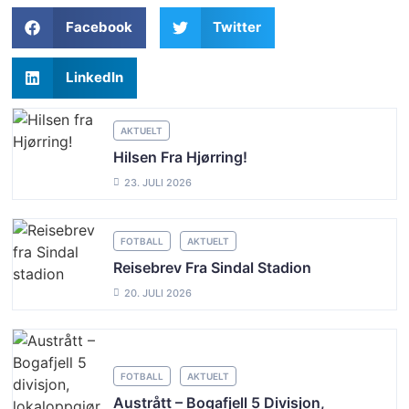
Facebook
Twitter
LinkedIn
AKTUELT
Hilsen Fra Hjørring!
23. JULI 2026
FOTBALL
AKTUELT
Reisebrev Fra Sindal Stadion
20. JULI 2026
FOTBALL
AKTUELT
Austrått – Bogafjell 5 Divisjon,